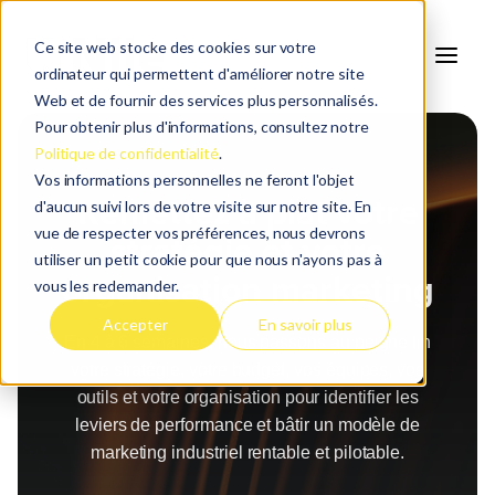
Ce site web stocke des cookies sur votre
ordinateur qui permettent d'améliorer notre site
Web et de fournir des services plus personnalisés.
Pour obtenir plus d'informations, consultez notre
Politique de confidentialité
.
Vos informations personnelles ne feront l'objet
AUDIT MARKETING
Remettez à plat votre
d'aucun suivi lors de votre visite sur notre site. En
vue de respecter vos préférences, nous devrons
stratégie et votre
utiliser un petit cookie pour que nous n'ayons pas à
organisation marketing
vous les redemander.
Accepter
En savoir plus
En 4 à 6 semaines, nous passons au peigne fin
votre stratégie, votre budget, vos équipes, vos
outils et votre organisation pour identifier les
leviers de performance et bâtir un modèle de
marketing industriel rentable et pilotable.