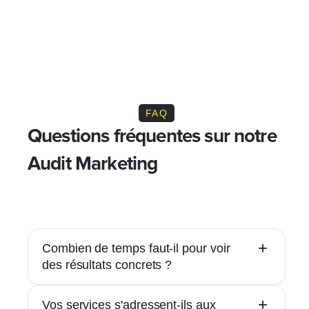
FAQ
Questions fréquentes sur notre
Audit Marketing
+
Combien de temps faut-il pour voir
Ouvrir
des résultats concrets ?
Nos clients commencent généralement à voir des
+
Vos services s'adressent-ils aux
améliorations dans les 3-6 premiers mois. La mise en