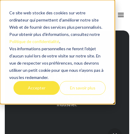
Ce site web stocke des cookies sur votre
ordinateur qui permettent d'améliorer notre site
Web et de fournir des services plus personnalisés.
Pour obtenir plus d'informations, consultez notre
Politique de confidentialité
.
Vos informations personnelles ne feront l'objet
d'aucun suivi lors de votre visite sur notre site. En
vue de respecter vos préférences, nous devrons
L'ÉQUIPE
utiliser un petit cookie pour que nous n'ayons pas à
La Team Nile
vous les redemander.
Accepter
En savoir plus
Un concentré d'expertises dans une équipe à
taille humaine, spécialiste de votre secteur
industriel.