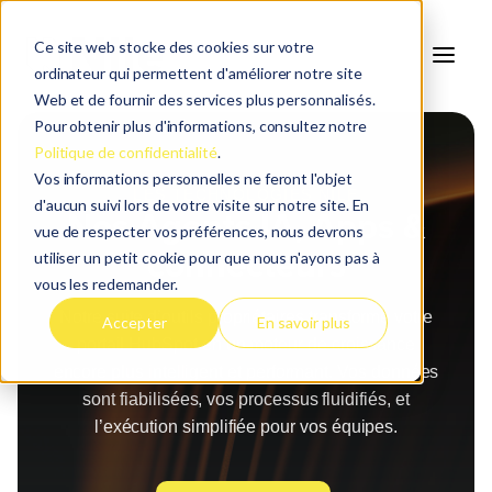
Ce site web stocke des cookies sur votre
ordinateur qui permettent d'améliorer notre site
Web et de fournir des services plus personnalisés.
Pour obtenir plus d'informations, consultez notre
Politique de confidentialité
.
Vos informations personnelles ne feront l'objet
LES TECHNOLOGIES NILE
d'aucun suivi lors de votre visite sur notre site. En
Nos Agents IA, Apps &
vue de respecter vos préférences, nous devrons
connecteurs
utiliser un petit cookie pour que nous n'ayons pas à
vous les redemander.
Notre suite d’outils propriétaires transforme votre
Accepter
En savoir plus
portail HubSpot en un moteur de croissance
encore plus intelligent et performant. Vos données
sont fiabilisées, vos processus fluidifiés, et
l’exécution simplifiée pour vos équipes.