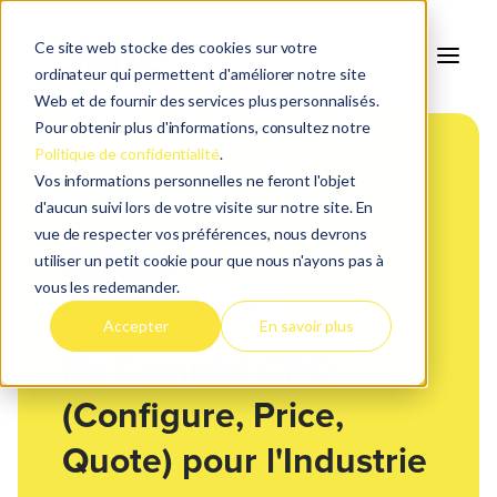
Ce site web stocke des cookies sur votre
ordinateur qui permettent d'améliorer notre site
Web et de fournir des services plus personnalisés.
Pour obtenir plus d'informations, consultez notre
Politique de confidentialité
.
Vos informations personnelles ne feront l'objet
d'aucun suivi lors de votre visite sur notre site. En
vue de respecter vos préférences, nous devrons
utiliser un petit cookie pour que nous n'ayons pas à
PLAYBOOK
vous les redemander.
CRM
SALES ENABLEMENT
●
Accepter
En savoir plus
Kit Complet CPQ
(Configure, Price,
Quote) pour l'Industrie