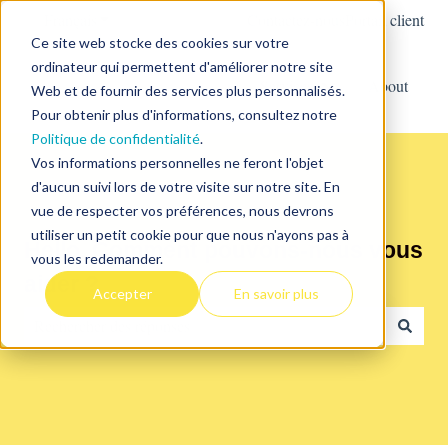
Français
Afficher le sous-menu pour les traductions
Contactez-nous
Portail client
Ce site web stocke des cookies sur votre
ordinateur qui permettent d'améliorer notre site
Services
About
Web et de fournir des services plus personnalisés.
Afficher le sous-m
Pour obtenir plus d'informations, consultez notre
Politique de confidentialité
.
Vos informations personnelles ne feront l'objet
d'aucun suivi lors de votre visite sur notre site. En
vue de respecter vos préférences, nous devrons
utiliser un petit cookie pour que nous n'ayons pas à
Hello. Comment pouvons-nous vous
vous les redemander.
aider ?
Accepter
En savoir plus
Il n'y a aucune suggestion car le champ de recherche est vide.