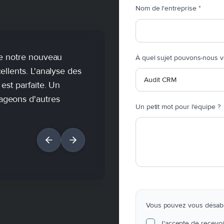
Nom de l'entreprise
*
de notre nouveau
À quel sujet pouvons-nous v
llents. L'analyse des
est parfaite. Un
ageons d'autres
Un petit mot pour l'équipe ?
Vous pouvez vous désab
J'accepte de recevoi