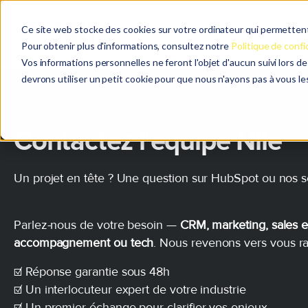
Ce site web stocke des cookies sur votre ordinateur qui permettent 
Pour obtenir plus d'informations, consultez notre
Politique de confi
Vos informations personnelles ne feront l'objet d'aucun suivi lors d
devrons utiliser un petit cookie pour que nous n'ayons pas à vous l
Contactez l'équipe Nile
Un projet en tête ? Une question sur HubSpot ou nos s
Parlez-nous de votre besoin —
CRM, marketing, sales 
accompagnement ou tech
. Nous revenons vers vous r
☑️ Réponse garantie sous 48h
☑️ Un interlocuteur expert de votre industrie
☑️ Un premier échange pour clarifier vos enjeux