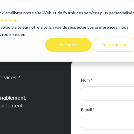
d'améliorer notre site Web et de fournir des services plus personnalisés
dentialité
.
e votre visite sur notre site. En vue de respecter vos préférences, nous
es redemander.
Accepter
En savoir plus
ervices ?
Nom
*
enablement,
apidement.
E-mail
*